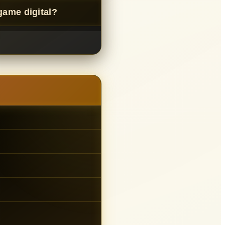
ga pengguna dapat
ame digital?
 desain yang mudah