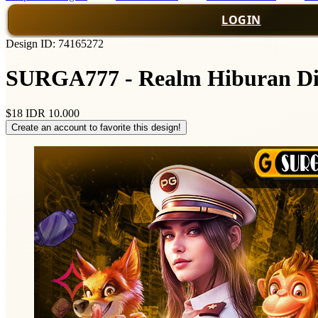
LOGIN
Design ID: 74165272
SURGA777 - Realm Hiburan Dig
$18
IDR 10.000
Create an account to favorite this design!