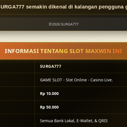
akan sistem yang terus dioptimalkan agar tetap stabil, sehing
SURGA777 semakin dikenal di kalangan pengguna g
pa gangguan yang berarti saat mengakses layanan.
ang secara konsisten dengan fokus pada kenyamanan pengguna,
 yang terasa lebih personal dibanding banyak platform sejenis.
©2026 SURGA777
INFORMASI TENTANG SLOT MAXWIN INI
SURGA777
GAME SLOT - Slot Online - Casino Live.
Rp 10.000
Rp 50.000
Semua Bank Lokal, E-Wallet, & QRIS