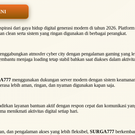
INI
irasi dari gaya hidup digital generasi modern di tahun 2026. Platfo
lan clean serta sistem yang ringan digunakan di berbagai perangkat.
nggabungkan atmosfer cyber city dengan pengalaman gaming yang lebih
mbantu menjaga loading tetap stabil bahkan saat diakses dalam aktivita
A777
menggunakan dukungan server modern dengan sistem keamanan dig
 terasa lebih aman, ringan, dan nyaman digunakan kapan saja.
irkan layanan bantuan aktif dengan respon cepat dan komunikasi yang
 menikmati aktivitas digital setiap hari.
an, dan pengalaman akses yang lebih fleksibel,
SURGA777
berkembang