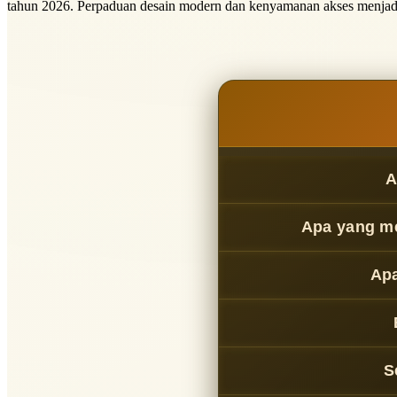
tahun 2026. Perpaduan desain modern dan kenyamanan akses menjadi
A
SURGA777
adalah platform
Apa yang me
dan pengalaman pengguna 
SURGA777 lebih fokus pad
Apa
serta sistem yang dirancan
Bisa. SURGA777 dirancang
nyaman baik melalui smar
SURGA777 menyediakan duk
S
lebih cepat sehingga pen